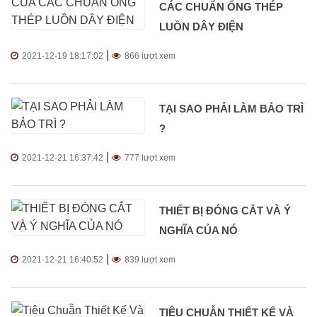
CÁC CHUẨN ỐNG THÉP
LUỒN DÂY ĐIỆN
|
2021-12-19 18:17:02
866 lượt xem
TẠI SAO PHẢI LÀM BẢO TRÌ
?
|
2021-12-21 16:37:42
777 lượt xem
THIẾT BỊ ĐÓNG CẮT VÀ Ý
NGHĨA CỦA NÓ
|
2021-12-21 16:40:52
839 lượt xem
TIÊU CHUẪN THIẾT KẾ VÀ