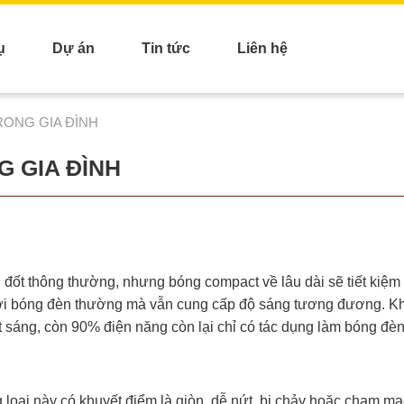
ụ
Dự án
Tin tức
Liên hệ
RONG GIA ĐÌNH
G GIA ĐÌNH
 đốt thông thường, nhưng bóng compact về lâu dài sẽ tiết kiệm
 với bóng đèn thường mà vẫn cung cấp độ sáng tương đương. Kh
 sáng, còn 90% điện năng còn lại chỉ có tác dụng làm bóng đèn
oại này có khuyết điểm là giòn, dễ nứt, bị chảy hoặc chạm mạc