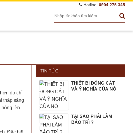
Hotline:
0904.275.345
TIN TỨC
THIẾT BỊ ĐÓNG CẮT
VÀ Ý NGHĨA CỦA NÓ
 hơn do chỉ
i thắp sáng
 nóng lên.
TẠI SAO PHẢI LÀM
BẢO TRÌ ?
h. Đặc biệt,