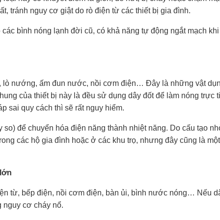
t, tránh nguy cơ giật do rò điện từ các thiết bị gia đình.
o các bình nóng lạnh đời cũ, có khả năng tự động ngắt mạch khi
n, lò nướng, ấm đun nước, nồi cơm điện… Đây là những vật dụn
hung của thiết bị này là đều sử dụng dây đốt để làm nóng trực 
 sai quy cách thì sẽ rất nguy hiểm.
ay so) để chuyển hóa điện năng thành nhiệt năng. Do cấu tạo n
trong các hộ gia đình hoặc ở các khu trọ, nhưng đây cũng là m
 lớn
điện từ, bếp điện, nồi cơm điện, bàn ủi, bình nước nóng… Nếu d
ng nguy cơ cháy nổ.