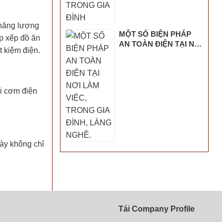
 năng lượng
MỘT SỐ BIỆN PHÁP
ắp xếp đồ ăn
AN TOÀN ĐIỆN TẠI NƠI
t kiệm điện.
LÀM VIỆC, TRONG GIA
ĐÌNH, LÀNG NGHỀ.
ồi cơm điện
này không chỉ
Tải Company Profile